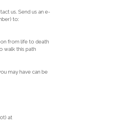
tact us. Send us an e-
ber) to:
ion from life to death
o walk this path
you may have can be
t) at