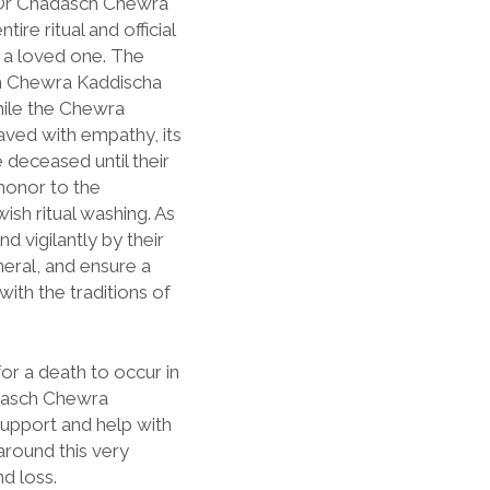
e Or Chadasch Chewra
re ritual and official
f a loved one. The
h Chewra Kaddischa
hile the Chewra
aved with empathy, its
 deceased until their
honor to the
ish ritual washing. As
d vigilantly by their
neral, and ensure a
with the traditions of
or a death to occur in
dasch Chewra
upport and help with
around this very
d loss.