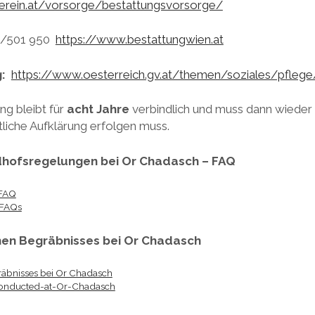
erein.at/vorsorge/bestattungsvorsorge/
/501 950
https://www.bestattungwien.at
g:
https://www.oesterreich.gv.at/themen/soziales/pflege
ng bleibt für
acht Jahre
verbindlich und muss dann wieder 
tliche Aufklärung erfolgen muss.
dhofsregelungen bei Or Chadasch – FAQ
-FAQ
-FAQs
chen Begräbnisses bei Or Chadasch
räbnisses bei Or Chadasch
conducted-at-Or-Chadasch