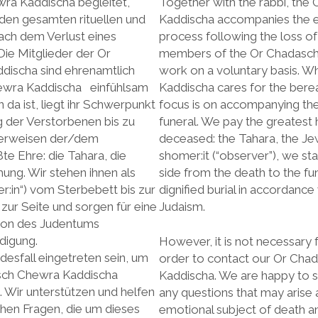
ra Kaddischa begleitet,
Together with the rabbi, th
den gesamten rituellen und
Kaddischa accompanies the enti
ach dem Verlust eines
process following the loss o
ie Mitglieder der Or
members of the Or Chadasc
ischa sind ehrenamtlich
work on a voluntary basis. W
hewra Kaddischa einfühlsam
Kaddischa cares for the bere
 da ist, liegt ihr Schwerpunkt
focus is on accompanying the
g der Verstorbenen bis zu
funeral. We pay the greatest 
r erweisen der/dem
deceased: the Tahara, the Jew
te Ehre: die Tahara, die
shomer:it (“observer”), we stan
hung. Wir stehen ihnen als
side from the death to the fu
r:in“) vom Sterbebett bis zur
dignified burial in accordance 
ur Seite und sorgen für eine
Judaism.
tion des Judentums
digung.
However, it is not necessary f
esfall eingetreten sein, um
order to contact our Or Cha
sch Chewra Kaddischa
Kaddischa. We are happy to s
 Wir unterstützen und helfen
any questions that may arise 
chen Fragen, die um dieses
emotional subject of death an