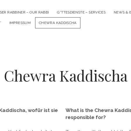
SER RABBINER – OUR RABBI
G*TTESDIENSTE – SERVICES
NEWS & 
T
IMPRESSUM
CHEWRA KADDISCHA
Chewra Kaddischa
Kaddischa, wofür ist sie
What is the Chewra Kaddis
responsible for?